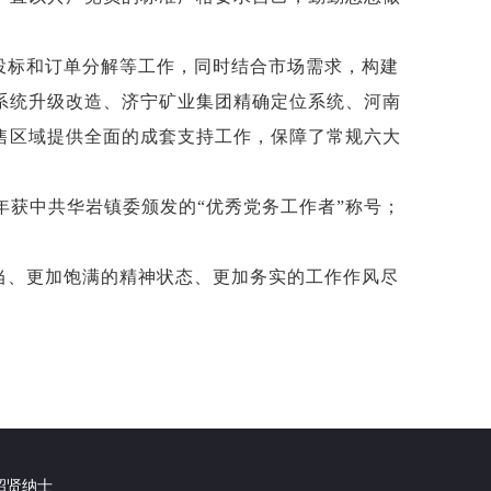
投标和订单分解等工作，同时结合市场需求，构建
系统升级改造、济宁矿业集团精确定位系统、河南
售区域提供全面的成套支持工作，保障了常规六大
7年获中共华岩镇委颁发的“优秀党务工作者”称号；
当、更加饱满的精神状态、更加务实的工作作风尽
招贤纳士