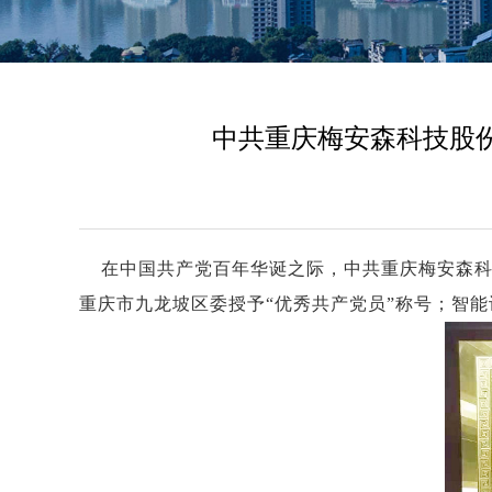
中共重庆梅安森科技股
在中国共产党百年华诞之际，中共重庆梅安森科
重庆市九龙坡区委授予“优秀共产党员”称号；智