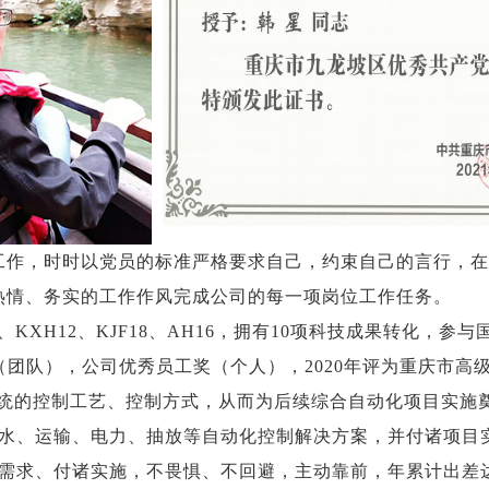
月参加工作，时时以党员的标准严格要求自己，约束自己的言行
热情、务实的工作作风完成公司的每一项岗位工作任务。
）、KXH12、KJF18、AH16，拥有10项科技成果转化，
（团队），公司优秀员工奖（个人），2020年评为重庆市高
统的控制工艺、控制方式，从而为后续综合自动化项目实施
水、运输、电力、抽放等自动化控制解决方案，并付诸项目
需求、付诸实施，不畏惧、不回避，主动靠前，年累计出差达