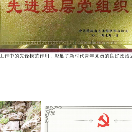
工作中的先锋模范作用，彰显了新时代青年党员的良好政治