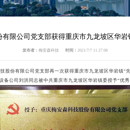
份有限公司党支部获得重庆市九龙坡区华岩镇
发布者：
梅安森科技
时间：
2021/7/7 11:27:08
技股份有限公司党支部再一次获得重庆市九龙坡区华岩镇“先
能设备公司刘洪同志被中共重庆市九龙坡区华岩镇委授予“优秀