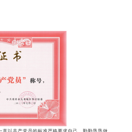
该同志一直以共产党员的标准严格要求自己，勤勤恳恳做