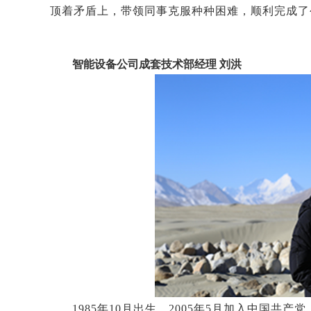
顶着矛盾上，带领同事克服种种困难，顺利完成了
智能设备公司成套技术部经理 刘洪
1985年10月出生，2005年5月加入中国共