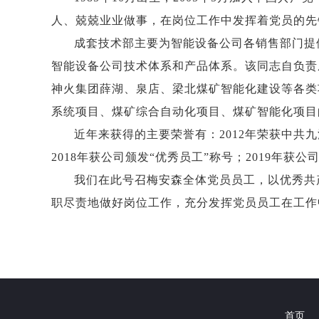
人、兢兢业业做事，在岗位工作中发挥着党员的先
成套技术部主要为智能设备公司各销售部门提
智能设备公司技术体系和产品体系。该同志自负责
神火集团薛湖、泉店、梁北煤矿智能化建设等各类
系统项目、煤矿综合自动化项目、煤矿智能化项目
近年来获得的主要荣誉有：2012年荣获中共
2018年获公司颁发“优秀员工”称号；2019年获公
我们在此号召梅安森全体党员员工，以优秀共
职尽责地做好岗位工作，充分发挥党员员工在工作
首页