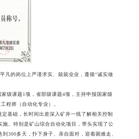
，在平凡的岗位上严谨求实、兢兢业业，遵循“诚实做
参与国家级课题1项，省部级课题4项，主持申报国家级
级工程师（自动化专业）。
奠定基础，长时间出差深入矿井一线了解相关控制
实施。特别是矿山综合自动化项目，带头实现了公
到300多天，扑下身子、亲自面对，迎着困难走、