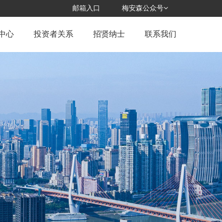
邮箱入口
梅安森公众号
中心
投资者关系
招贤纳士
联系我们