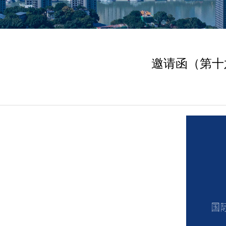
邀请函（第十